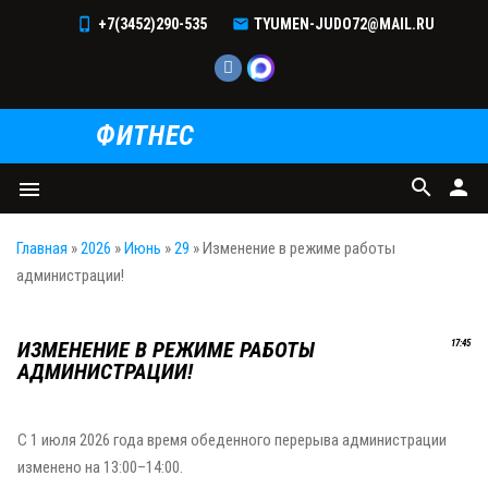
+7(3452)290-535
TYUMEN-JUDO72@MAIL.RU
ФИТНЕС
search
person
menu
Главная
»
2026
»
Июнь
»
29
» Изменение в режиме работы
администрации!
ИЗМЕНЕНИЕ В РЕЖИМЕ РАБОТЫ
17:45
АДМИНИСТРАЦИИ!
С 1 июля 2026 года время обеденного перерыва администрации
изменено на 13:00–14:00.