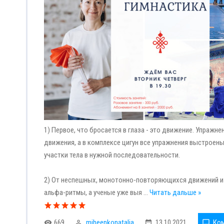
1) Первое, что бросается в глаза - это движение. Упраж
движения, а в комплексе цигун все упражнения выстрое
участки тела в нужной последовательности.
2) От неспешных, монотонно-повторяющихся движений и 
альфа-ритмы, а ученые уже выя
...
Читать дальше »
669
miheenkonatalja
13.10.2021
Ком