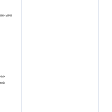
линными
нных
ной